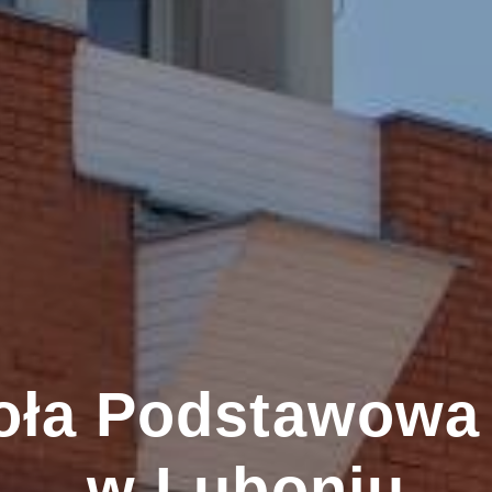
oła Podstawowa 
w Luboniu