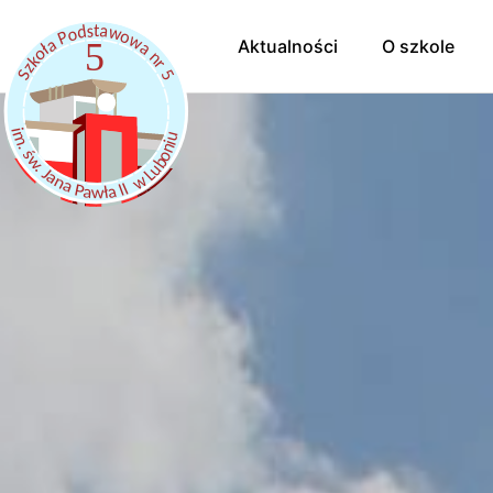
Aktualności
O szkole
Hymn Szkoł
Pracownicy
Samorząd uc
Kalendarz r
Szkoła Prom
Dokumenty
Szkolny Klub
Rekrutacja