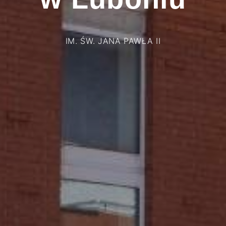
IM. ŚW. JANA PAWŁA II