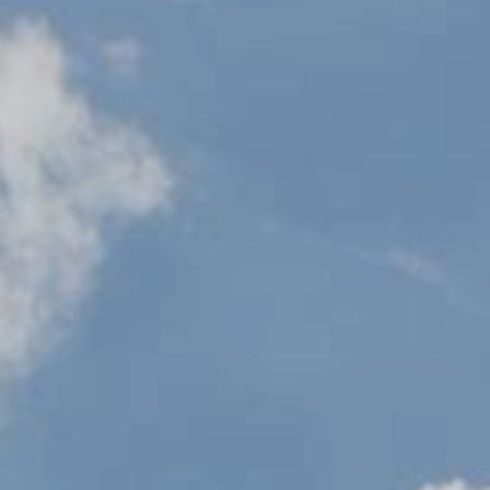
Protokół z dnia 29.01.2026
ormacyjna
Protokół RR z dnia 23.04.2026