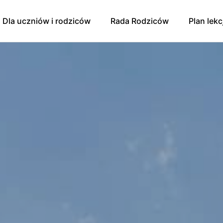
Dla uczniów i rodziców
Rada Rodziców
Plan lekc
y
Godziny dostępności/
Rada Rodziców
konsultacji 2024/2025
Sprawozdanie finansowe
Pomoc psychologiczno-
pedagogiczna. Prawa ucznia.
zniowski
Wpłaty na Radę Rodziców
Zajęcia dodatkowe dla
oku szkolnego
Protokół zebrania 9.01.2025 r.
uczniów
ująca Zdrowie
Protokół zebrania 1.04.2025
Egzaminy
Protokół zebrania RR z
Konkursy
11.09.2025
 Mediacji
Świetlica
Zebranie RR 13.11.2025
Szkolna Liga Piłki Nożnej