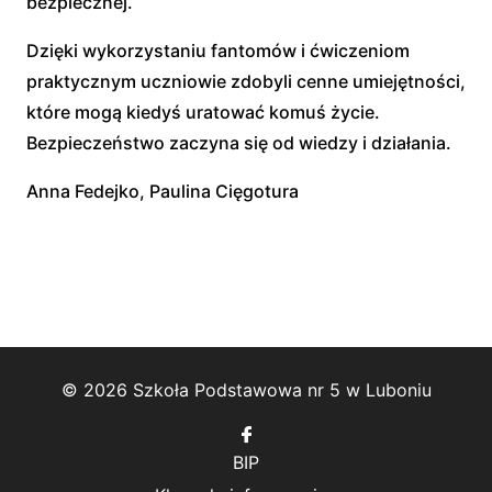
bezpiecznej.
Dzięki wykorzystaniu fantomów i ćwiczeniom
praktycznym uczniowie zdobyli cenne umiejętności,
które mogą kiedyś uratować komuś życie.
Bezpieczeństwo zaczyna się od wiedzy i działania.
Anna Fedejko, Paulina Cięgotura
© 2026 Szkoła Podstawowa nr 5 w Luboniu
Follow
us
BIP
on