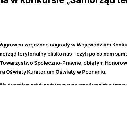
w Wągrowcu wręczono nagrody w Wojewódzkim Konku
orząd terytorialny blisko nas - czyli po co nam sam
 Towarzystwo Społeczno-Prawne, objętym Honoro
ra Oświaty Kuratorium Oświaty w Poznaniu.
bliżyć uczniom szkół podstawowych oraz średnich z tere
 samorządu.
ył I miejsce w części Multimedialnej dla klas VI - VIII, za sw
dego z nas. Nagrodę odebrał z rąk Burmistrz Wągrowca Alicj
łeczno-Prawnego.