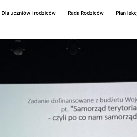
Dla uczniów i rodziców
Rada Rodziców
Plan lekc
y
Godziny dostępności/
Rada Rodziców
konsultacji 2024/2025
Sprawozdanie finansowe
Pomoc psychologiczno-
pedagogiczna. Prawa ucznia.
zniowski
Wpłaty na Radę Rodziców
Zajęcia dodatkowe dla
oku szkolnego
Protokół zebrania 9.01.2025 r.
uczniów
ująca Zdrowie
Protokół zebrania 1.04.2025
Egzaminy
Protokół zebrania RR z
Konkursy
11.09.2025
 Mediacji
Świetlica
Zebranie RR 13.11.2025
Szkolna Liga Piłki Nożnej