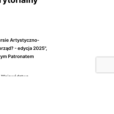
rsie Artystyczno-
orząd? - edycja 2025",
wym Patronatem
nu Województwa
ój film o roli samorządu
i Trytt oraz Agnieszki