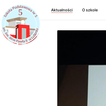
Aktualności
O szkole
Hymn Szkoł
Pracownicy
Samorząd uc
Kalendarz r
Szkoła Prom
Dokumenty
Szkolny Klub
Rekrutacja