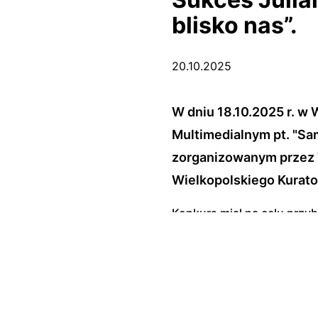
blisko nas”.
20.10.2025
W dniu 18.10.2025 r. 
Multimedialnym pt. "Sam
zorganizowanym przez
Wielkopolskiego Kurato
Konkurs miał na celu przy
Wielkopolskiego tematykę
Julian Patej z klasy 7e zdob
terytorialnego w życiu każ
Budki z Towarzystwa Spo