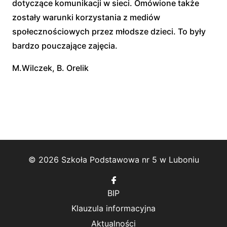
dotyczące komunikacji w sieci. Omówione także
zostały warunki korzystania z mediów
społecznościowych przez młodsze dzieci. To były
bardzo pouczające zajęcia.
M.Wilczek, B. Orelik
© 2026 Szkoła Podstawowa nr 5 w Luboniu
Follow
us
BIP
on
Facebook
Klauzula informacyjna
Aktualności