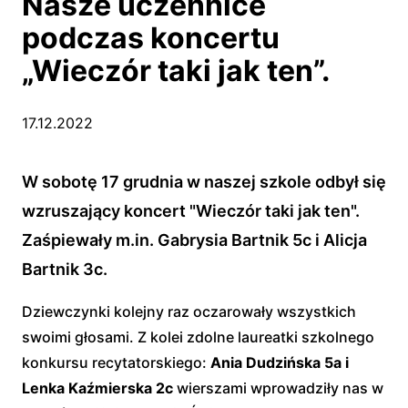
Nasze uczennice
podczas koncertu
„Wieczór taki jak ten”.
17.12.2022
W sobotę 17 grudnia w naszej szkole odbył się
wzruszający koncert "Wieczór taki jak ten".
Zaśpiewały m.in. Gabrysia Bartnik 5c i Alicja
Bartnik 3c.
Dziewczynki kolejny raz oczarowały wszystkich
swoimi głosami. Z kolei zdolne laureatki szkolnego
konkursu recytatorskiego:
Ania Dudzińska 5a i
Lenka Kaźmierska 2c
wierszami wprowadziły nas w