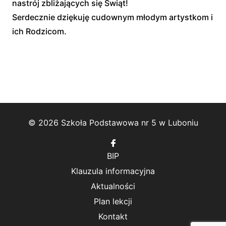
nastrój zbliżających się Świąt!
Serdecznie dziękuję cudownym młodym artystkom i
ich Rodzicom.
© 2026 Szkoła Podstawowa nr 5 w Luboniu
Follow
us
BIP
on
Facebook
Klauzula informacyjna
Aktualności
Plan lekcji
Kontakt