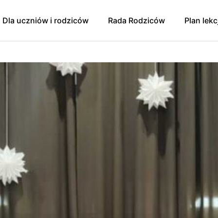
Dla uczniów i rodziców
Rada Rodziców
Plan lekc
y
Godziny dostępności/
Rada Rodziców
konsultacji 2024/2025
Sprawozdanie finansowe
Pomoc psychologiczno-
pedagogiczna. Prawa ucznia.
zniowski
Wpłaty na Radę Rodziców
Zajęcia dodatkowe dla
oku szkolnego
Protokół zebrania 9.01.2025 r.
uczniów
ująca Zdrowie
Protokół zebrania 1.04.2025
Egzaminy
Protokół zebrania RR z
Konkursy
11.09.2025
 Mediacji
Świetlica
Zebranie RR 13.11.2025
Szkolna Liga Piłki Nożnej