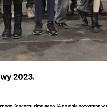
owy 2023.
znego Koncertu zimowego 14 grudnia pozostaną w n