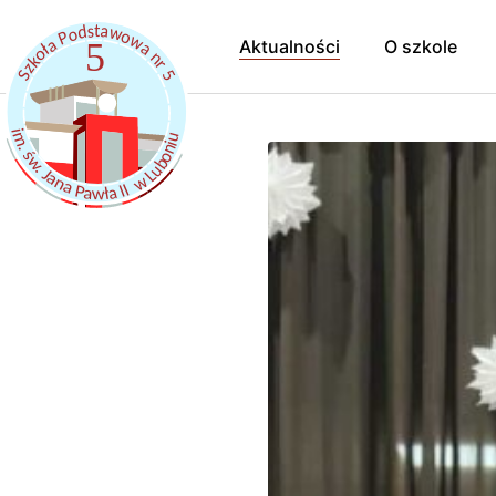
Aktualności
O szkole
Hymn Szkoł
Pracownicy
Samorząd uc
Kalendarz r
Szkoła Prom
Dokumenty
Szkolny Klub
Rekrutacja