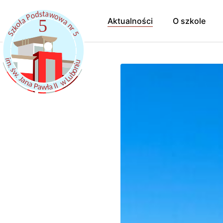
Aktualności
O szkole
Hymn Szkoł
Pracownicy
Samorząd uc
Kalendarz r
Szkoła Prom
Dokumenty
Szkolny Klub
Rekrutacja