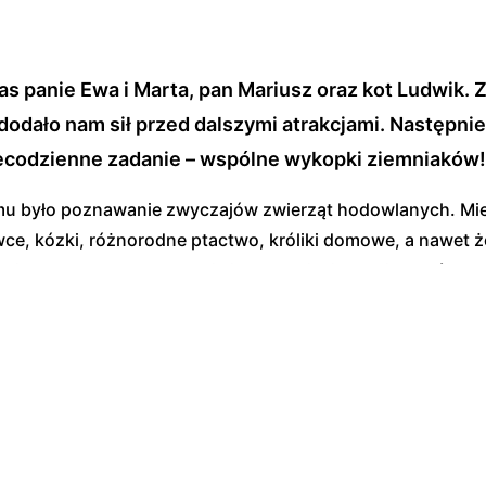
as panie Ewa i Marta, pan Mariusz oraz kot Ludwik.
 dodało nam sił przed dalszymi atrakcjami. Następnie
iecodzienne zadanie – wspólne wykopki ziemniaków!
u było poznawanie zwyczajów zwierząt hodowlanych. Miel
ce, kózki, różnorodne ptactwo, króliki domowe, a nawet żó
erzęta, zadawały pytania i uczyły się, jak o nie dbać. Na
ólnie przy stole. Czekała na nas gorąca, pachnąca kiełbas
a niemal wszystkim. Zmęczeni, ale szczęśliwi, wracaliśmy 
eń i uśmiechami na twarzach.
do