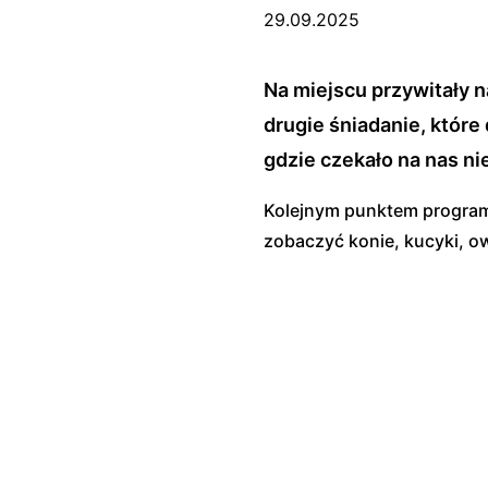
29.09.2025
Na miejscu przywitały n
drugie śniadanie, które
gdzie czekało na nas n
Kolejnym punktem program
zobaczyć konie, kucyki, ow
zachwytem obserwowały zwi
wrażeń dnia usiedliśmy wsp
naszej radości – smakował
pełnymi nowych doświadcz
K.Lis, N.Szymczak, P.Stan