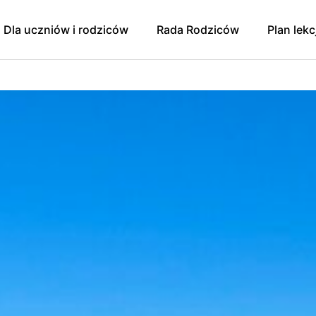
Dla uczniów i rodziców
Rada Rodziców
Plan lekc
y
Godziny dostępności/
Rada Rodziców
konsultacji 2024/2025
Sprawozdanie finansowe
Pomoc psychologiczno-
pedagogiczna. Prawa ucznia.
zniowski
Wpłaty na Radę Rodziców
Zajęcia dodatkowe dla
oku szkolnego
Protokół zebrania 9.01.2025 r.
uczniów
ująca Zdrowie
Protokół zebrania 1.04.2025
Egzaminy
Protokół zebrania RR z
Konkursy
11.09.2025
 Mediacji
Świetlica
Zebranie RR 13.11.2025
Szkolna Liga Piłki Nożnej