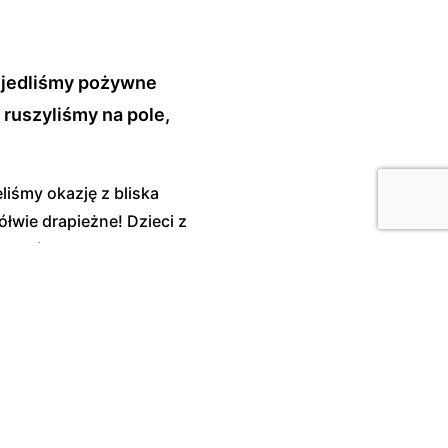
 Zjedliśmy pożywne
 ruszyliśmy na pole,
iśmy okazję z bliska
łwie drapieżne! Dzieci z
 zakończenie tego pełnego
ka z ogniska, która – ku
do szkoły z głowami