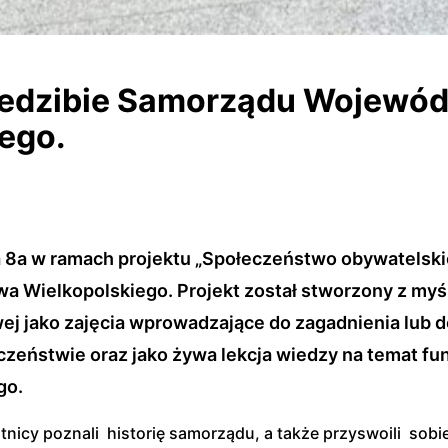
siedzibie Samorządu Wojewó
ego.
a 8a w ramach projektu „Społeczeństwo obywatelski
Wielkopolskiego. Projekt został stworzony z myślą o
ej jako zajęcia wprowadzające do zagadnienia lub d
czeństwie oraz jako żywa lekcja wiedzy na temat f
go.
nicy poznali historię samorządu, a także przyswoili sob