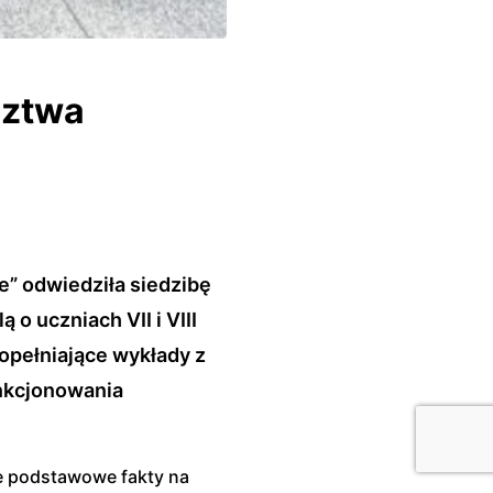
dztwa
e” odwiedziła siedzibę
 uczniach VII i VIII
opełniające wykłady z
unkcjonowania
ie podstawowe fakty na