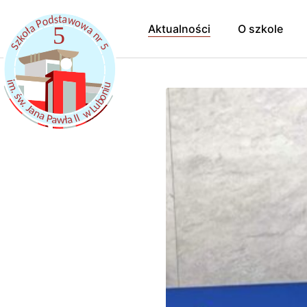
Aktualności
O szkole
Hymn Szkoł
Pracownicy
Samorząd uc
Kalendarz r
Szkoła Prom
Dokumenty
Szkolny Klub
Rekrutacja