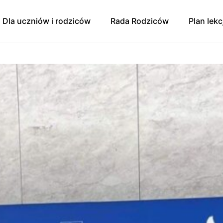
Dla uczniów i rodziców
Rada Rodziców
Plan lekc
y
Godziny dostępności/
Rada Rodziców
konsultacji 2024/2025
Sprawozdanie finansowe
Pomoc psychologiczno-
pedagogiczna. Prawa ucznia.
zniowski
Wpłaty na Radę Rodziców
Zajęcia dodatkowe dla
oku szkolnego
Protokół zebrania 9.01.2025 r.
uczniów
ująca Zdrowie
Protokół zebrania 1.04.2025
Egzaminy
Protokół zebrania RR z
Konkursy
11.09.2025
 Mediacji
Świetlica
Zebranie RR 13.11.2025
Szkolna Liga Piłki Nożnej