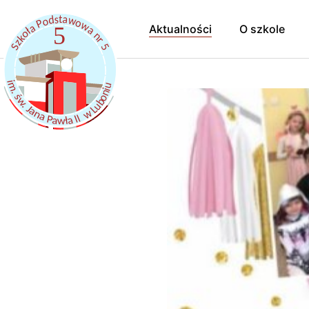
Aktualności
O szkole
Hymn Szkoł
Pracownicy
Samorząd uc
Kalendarz r
Szkoła Prom
Dokumenty
Szkolny Klub
Rekrutacja