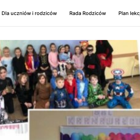
Dla uczniów i rodziców
Rada Rodziców
Plan lekc
y
Godziny dostępności/
Rada Rodziców
konsultacji 2024/2025
Sprawozdanie finansowe
Pomoc psychologiczno-
pedagogiczna. Prawa ucznia.
zniowski
Wpłaty na Radę Rodziców
Zajęcia dodatkowe dla
oku szkolnego
Protokół zebrania 9.01.2025 r.
uczniów
ująca Zdrowie
Protokół zebrania 1.04.2025
Egzaminy
Protokół zebrania RR z
Konkursy
11.09.2025
 Mediacji
Świetlica
Zebranie RR 13.11.2025
Szkolna Liga Piłki Nożnej