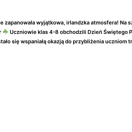
le zapanowała wyjątkowa, irlandzka atmosfera! Na s
r
Uczniowie klas 4-8 obchodzili Dzień Świętego P
stało się wspaniałą okazją do przybliżenia uczniom tr
elskiego uczniowie poznali legendy o św. Patryku i skrzaci
maragdowej Wyspy". Na zakończenie przedstawiciele wszyst
.
aangażowanie i wspólną naukę przez zabawę!
skiego