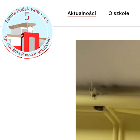
Aktualności
O szkole
Hymn Szkoł
Pracownicy
Samorząd uc
Kalendarz r
Szkoła Prom
Dokumenty
Szkolny Klub
Rekrutacja