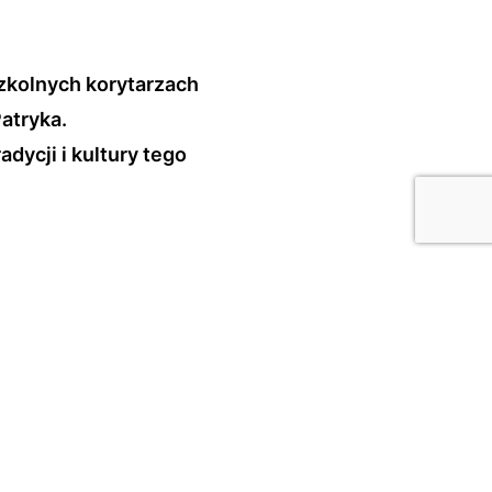
zkolnych korytarzach
atryka.
adycji i kultury tego
e Leprechaunie oraz
kich klas wzięli udział w