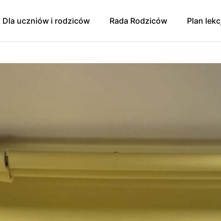
Dla uczniów i rodziców
Rada Rodziców
Plan lekc
y
Godziny dostępności/
Rada Rodziców
konsultacji 2024/2025
Sprawozdanie finansowe
Pomoc psychologiczno-
pedagogiczna. Prawa ucznia.
zniowski
Wpłaty na Radę Rodziców
Zajęcia dodatkowe dla
oku szkolnego
Protokół zebrania 9.01.2025 r.
uczniów
ująca Zdrowie
Protokół zebrania 1.04.2025
Egzaminy
Protokół zebrania RR z
Konkursy
11.09.2025
 Mediacji
Świetlica
Zebranie RR 13.11.2025
Szkolna Liga Piłki Nożnej