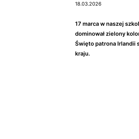
18.03.2026
17 marca w naszej szko
dominował zielony kolo
Święto patrona Irlandii 
kraju.
Podczas lekcji języka angi
ciekawostki dotyczące "Sz
konkursie wiedzy o Irlandii
Dziękujmy wszystkim za z
Nauczyciele języka angiel