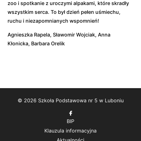
zoo i spotkanie z uroczymi alpakami, które skradły
wszystkim serca. To był dzień pełen uśmiechu,
ruchu i niezapomnianych wspomnień!
Agnieszka Rapela, Sławomir Wojciak, Anna
Kłonicka, Barbara Orelik
© 2026 Szkoła Podstawowa nr 5 w Luboniu
Follow
us
BIP
on
Facebook
Klauzula informacyjna
Aktualności